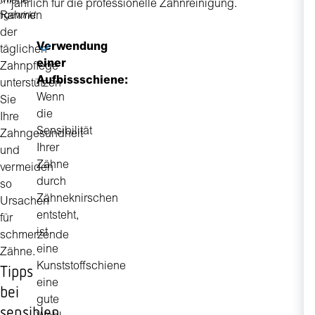
Z
chiene
jährlich für die professionelle Zahnreinigung.
Rahmen
ngewirkt
v
der
Verwendung
täglichen
einer
Zahnpflege
Aufbissschiene:
unterstützen
Wenn
Sie
die
Ihre
Sensibilität
Zahngesundheit
Ihrer
und
Zähne
vermeiden
durch
so
Zähneknirschen
Ursachen
entsteht,
für
ist
schmerzende
eine
Zähne.
Kunststoffschiene
Tipps
eine
bei
gute
sensiblen