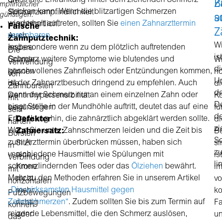
Z
B
ernsthafte Erkrankung hinter dem ziehenden Schmerz
die
mpfindlicher
stecken kann. Wenn die blitzartigen Schmerzen
Schmerzempfindlichkeit
a
s
günstigen.
wiederholt auftreten, sollten Sie
einen Zahnarzttermin
verantwortlich.
Falsche
Z
vereinbaren
.
Auch
Zahnputztechnik:
Wi
Insbesondere wenn zu dem plötzlich auftretenden
andere
Die
ist
Schmerz weitere Symptome wie blutendes und
Gründe
W
Verwendung
di
geschwollenes Zahnfleisch oder Entzündungen kommen,
können
h
von
U
ist der Zahnarztbesuch dringend zu empfehlen. Auch
die
di
Zahnbürsten
de
wenn der Schmerz nur an einem einzelnen Zahn oder
Dentinhypersensibilität
K
mit
De
einer Stelle in der Mundhöhle auftritt, deutet das auf eine
begünstigen:
fü
sehr
d
Erkrankung hin, die zahnärztlich abgeklärt werden sollte.
Defekter
di
harten
z
Wenn Sie unter Zahnschmerzen leiden und die Zeit bis
Zahnersatz:
B
Borsten
S
zum Arzttermin überbrücken müssen, haben sich
Sitzt
si
in
z
verschiedene Hausmittel wie Spülungen mit
eine
ist
Verbindung
li
schmerzlindernden Tees oder das
Ölziehen
bewährt.
Krone
i
mit
Mehr zu den Methoden erfahren Sie in unserem Artikel
nicht
v
horizontalen
„Die wirksamsten Hausmittel gegen
mehr
ko
Putzbewegungen
Zahnschmerzen“
. Zudem sollten Sie bis zum Termin auf
richtig
Fa
können
reizende Lebensmittel, die den Schmerz auslösen,
oder
u
das