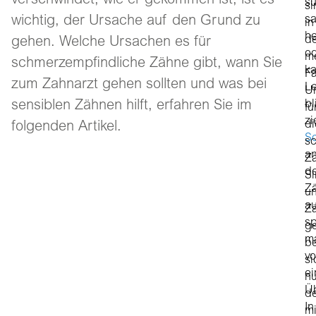
verschwindet, wie er gekommen ist, ist es
sü
si
wichtig, der Ursache auf den Grund zu
sa
in
he
d
gehen. Welche Ursachen es für
o
me
schmerzempfindliche Zähne gibt, wann Sie
ka
Fä
zum Zahnarzt gehen sollten und was bei
Le
U
sensiblen Zähnen hilft, erfahren Sie im
bl
fü
z
di
folgenden Artikel.
S
s
a
Z
d
S
Z
u
au
Z
sp
g
m
be
v
si
ei
nu
Üb
de
In
mi