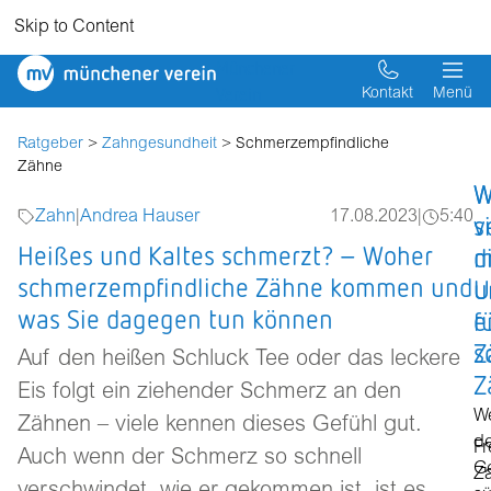
Skip to Content
Münchener
Verein
Kontakt
Menü
Ratgeber
>
Zahngesundheit
> Schmerzempfindliche
Zähne
W
W
Zahn
|
Andrea Hauser
17.08.2023
|
5:40
v
s
Heißes und Kaltes schmerzt? – Woher
m
d
schmerzempfindliche Zähne kommen und
u
U
was Sie dagegen tun können
e
f
Z
s
Auf den heißen Schluck Tee oder das leckere
Z
Eis folgt ein ziehender Schmerz an den
W
Zähnen – viele kennen dieses Gefühl gut.
de
Fr
Auch wenn der Schmerz so schnell
G
Z