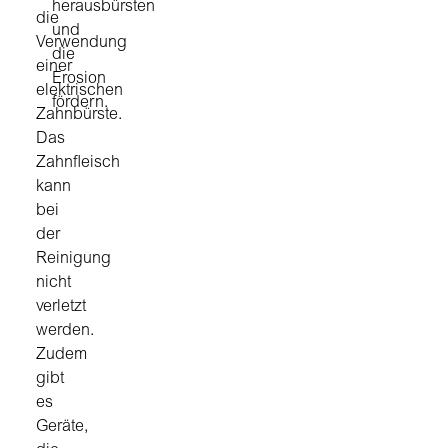
herausbürsten
die
und
Verwendung
die
einer
Erosion
elektrischen
fördern.
Zahnbürste.
Das
Zahnfleisch
kann
bei
der
Reinigung
nicht
verletzt
werden.
Zudem
gibt
es
Geräte,