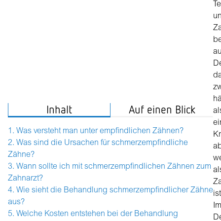
Te
un
Z
be
a
De
d
z
hä
Inhalt
Auf einen Blick
al
ei
Was versteht man unter empfindlichen Zähnen?
K
Was sind die Ursachen für schmerzempfindliche
a
Zähne?
w
Wann sollte ich mit schmerzempfindlichen Zähnen zum
al
Zahnarzt?
Z
Wie sieht die Behandlung schmerzempfindlicher Zähne
ist
aus?
I
Welche Kosten entstehen bei der Behandlung
De