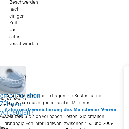
Beschwerden
nach
einiger
Zeit
von
selbst
verschwinden.
Wie
kann
ich
F
Tipp
empfindlichen
U
Gesetzlich Versicherte tragen die Kosten für die
empfindlichen
Zähnen
Prophylaxe aus eigener Tasche. Mit einer
e
bedingt
vorbeugen?
Zahnzusatzversicherung des Münchener Verein
u
schützen Sie sich vor hohen Kosten. Sie erhalten
rschen, kann
s
abhängig von Ihrer Tarifwahl zwischen 150 und 200€
Im