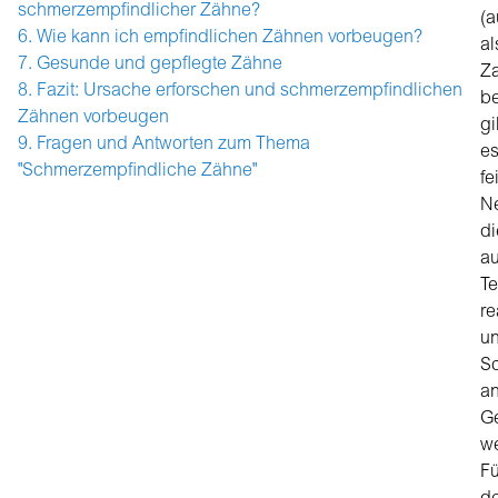
schmerzempfindlicher Zähne?
(
Wie kann ich empfindlichen Zähnen vorbeugen?
al
Gesunde und gepflegte Zähne
Z
Fazit: Ursache erforschen und schmerzempfindlichen
be
Zähnen vorbeugen
gi
Fragen und Antworten zum Thema
e
"Schmerzempfindliche Zähne"
fe
Ne
di
au
Te
re
u
S
a
G
we
Fü