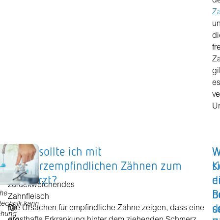
d
Z
u
di
fr
Z
gi
e
v
U
Wann sollte ich mit
W
W
Nicht
immer
schmerzempfindlichen Zähnen zum
s
K
ist
Zahnarzt?
d
e
zurückweichendes
B
b
che
Zahnfleisch
technik kann
s
d
Die Ursachen für empfindliche Zähne zeigen, dass eine
für
ehung