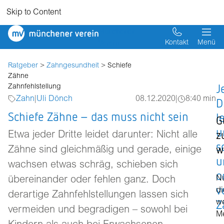
Skip to Content
Münchener
Verein
Kontakt
Menü
Ratgeber
>
Zahngesundheit
> Schiefe
Zähne
J
Zahnfehlstellung
Zahn
|
Uli Dönch
08.12.2020
|
8:40 min
D
Schiefe Zähne – das muss nicht sein
l
G
u
z
Etwa jeder Dritte leidet darunter: Nicht alle
s
w
Zähne sind gleichmäßig und gerade, einige
u
wachsen etwas schräg, schieben sich
o
N
übereinander oder fehlen ganz. Doch
v
di
derartige Zahnfehlstellungen lassen sich
Z
w
vermeiden und begradigen – sowohl bei
M