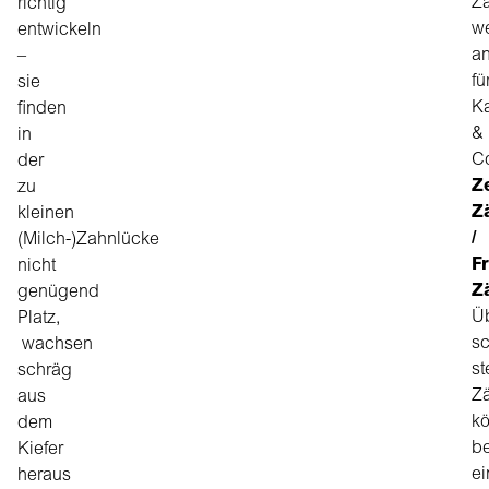
Z
richtig
w
entwickeln
an
–
fü
sie
Ka
finden
&
in
Co
der
Z
zu
Z
kleinen
/
(Milch-)Zahnlücke
Fr
nicht
Z
genügend
Ü
Platz,
sc
wachsen
s
schräg
Z
aus
k
dem
be
Kiefer
e
heraus