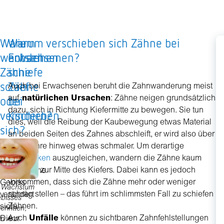
Warum
Wie
Warum verschieben sich Zähne bei
Is
wachsen
entstehen
Erwachsenen?
e
Zähne
schiefe
s
schief
Zähne
w
Auch bei Erwachsenen beruht die Zahnwanderung meist
oder
bei
m
auf
natürlichen Ursachen
: Zähne neigen grundsätzlich
dazu, sich in Richtung Kiefermitte zu bewegen. Sie tun
verschieben
Kindern?
s
dies, weil die Reibung der Kaubewegung etwas Material
sich?
Z
an beiden Seiten des Zahnes abschleift, er wird also über
h
viele Jahre hinweg etwas schmaler. Um derartige
Zahnlücken
auszugleichen, wandern die Zähne kaum
Das
merklich zur Mitte des Kiefers. Dabei kann es jedoch
menschliche
Ü
vorkommen, dass sich die Zähne mehr oder weniger
Gebiss
d
s Wachstum
schräg stellen – das führt im schlimmsten Fall zu schiefen
verändert
äs
bisses
Zähnen.
sich.
chritten,
E
Auch
Unfälle
können zu sichtbaren Zahnfehlstellungen
Die
n Arzt
hi