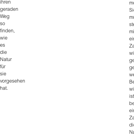
ihren
mö
geraden
Si
Weg
m
so
st
finden,
mi
wie
ei
es
Z
die
w
Natur
g
für
ge
sie
w
vorgesehen
B
hat.
wi
ist
be
ei
Za
di
N