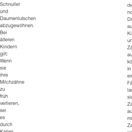
Schnuller
d
und
n
Daumenlutschen
D
abzugewöhnen.
au
Bei
Ki
älteren
u
Kindern
Z
gilt:
a
Wenn
k
sie
In
ihre
ei
Milchzähne
Fä
zu
la
früh
si
verlieren,
Za
sei
a
es
mi
durch
Za