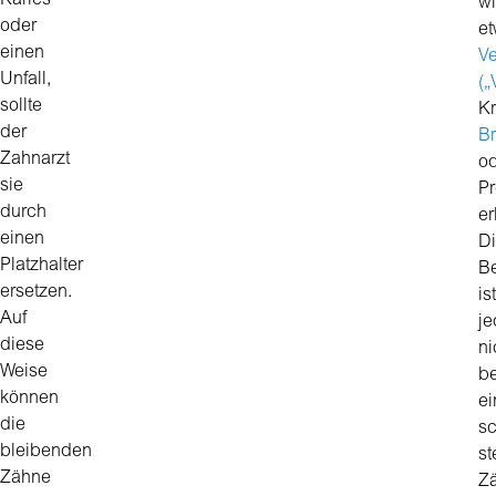
Karies
w
oder
e
einen
V
Unfall,
(„
sollte
Kr
der
B
Zahnarzt
o
sie
Pr
durch
er
einen
D
Platzhalter
B
ersetzen.
ist
Auf
j
diese
ni
Weise
be
können
ei
die
sc
bleibenden
s
Zähne
Z