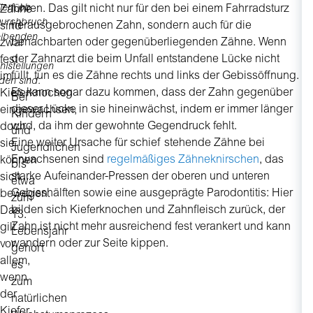
llen, ob
führen. Das gilt nicht nur für den bei einem Fahrradsturz
Zähne
k
Durchbruch
herausgebrochenen Zahn, sondern auch für die
sind
e
eibenden
benachbarten oder gegenüberliegenden Zähne. Wenn
zwar
ni
der Zahnarzt die beim Unfall entstandene Lücke nicht
fest
nu
hlstellungen
füllt, tun es die Zähne rechts und links der Gebissöffnung.
im
sc
den sind.
Es kann sogar dazu kommen, dass der Zahn gegenüber
Kieferknochen
s
Bei
dieser Lücke in sie hineinwächst, indem er immer länger
eingewachsen,
s
Kindern
wird, da ihm der gewohnte Gegendruck fehlt.
doch
ge
und
Eine weiter Ursache für schief stehende Zähne bei
sie
se
Jugendlichen
Erwachsenen sind
regelmäßiges Zähneknirschen
, das
können
d
bis
starke Aufeinander-Pressen der oberen und unteren
sich
ei
etwa
Gebisshälften sowie eine ausgeprägte Parodontitis: Hier
bewegen.
s
zum
bilden sich Kieferknochen und Zahnfleisch zurück, der
Das
Za
13.
Zahn ist nicht mehr ausreichend fest verankert und kann
gilt
s
Lebensjahr
wandern oder zur Seite kippen.
vor
d
gehört
allem,
ge
es
wenn
W
zum
der
be
natürlichen
Kiefer