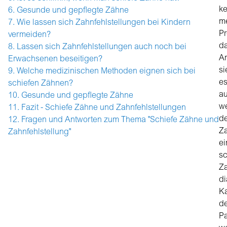
ke
Gesunde und gepflegte Zähne
me
Wie lassen sich Zahnfehlstellungen bei Kindern
P
vermeiden?
da
Lassen sich Zahnfehlstellungen auch noch bei
A
Erwachsenen beseitigen?
si
Welche medizinischen Methoden eignen sich bei
e
schiefen Zähnen?
au
Gesunde und gepflegte Zähne
w
Fazit - Schiefe Zähne und Zahnfehlstellungen
de
Fragen und Antworten zum Thema "Schiefe Zähne und
Za
Zahnfehlstellung"
ei
s
Za
di
K
de
Pa