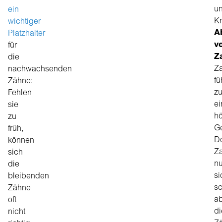
u
ein
Kr
wichtiger
A
Platzhalter
v
für
Z
die
Za
nachwachsenden
fü
Zähne:
z
Fehlen
ei
sie
h
zu
Ge
früh,
D
können
Z
sich
nu
die
si
bleibenden
sc
Zähne
ab
oft
di
nicht