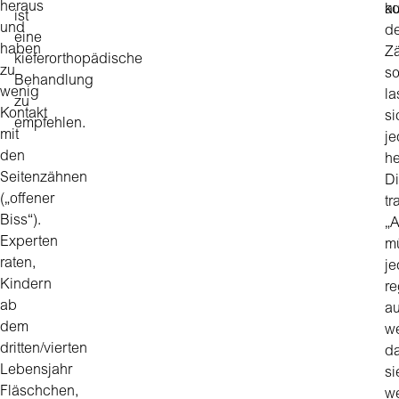
heraus
ko
au
ist
und
d
eine
haben
Z
kieferorthopädische
zu
s
Behandlung
wenig
la
zu
Kontakt
si
empfehlen.
mit
je
den
h
Seitenzähnen
D
(„offener
tr
Biss“).
„A
Experten
m
raten,
j
Kindern
r
ab
a
dem
w
dritten/vierten
da
Lebensjahr
si
Fläschchen,
we