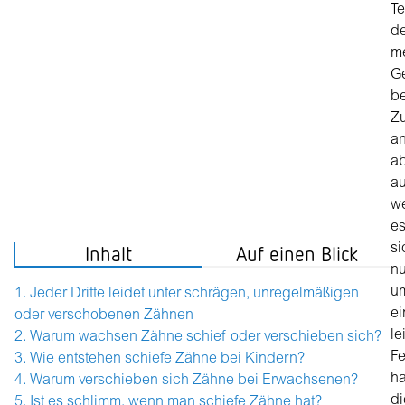
Te
d
m
G
be
Z
a
a
au
w
e
si
Inhalt
Auf einen Blick
nu
u
Jeder Dritte leidet unter schrägen, unregelmäßigen
ei
oder verschobenen Zähnen
le
Warum wachsen Zähne schief oder verschieben sich?
Fe
Wie entstehen schiefe Zähne bei Kindern?
ha
Warum verschieben sich Zähne bei Erwachsenen?
di
Ist es schlimm, wenn man schiefe Zähne hat?