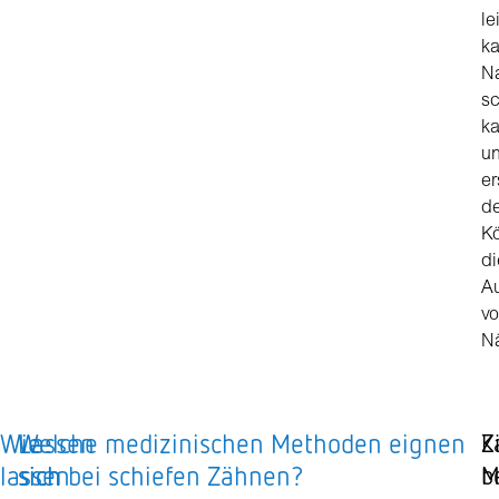
le
k
N
sc
k
u
er
d
K
di
A
v
Nä
Wie
Lassen
Welche medizinischen Methoden eignen
K
Z
lassen
sich
sich bei schiefen Zähnen?
M
b