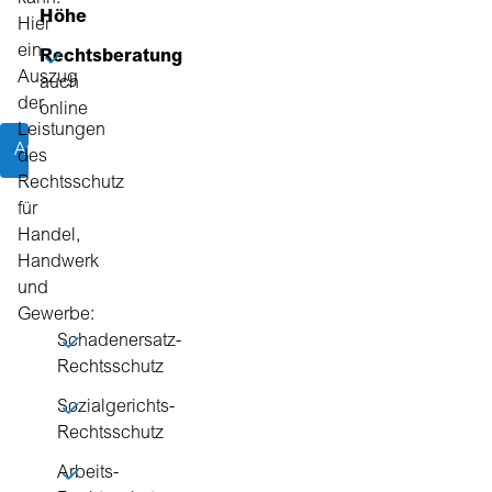
Höhe
Hier
ein
Rechtsberatung
Auszug
auch
der
online
Leistungen
Angebot anfragen
des
Rechtsschutz
für
Handel,
Handwerk
und
Gewerbe:
Schadenersatz-
Rechtsschutz
Sozialgerichts-
Rechtsschutz
Arbeits-