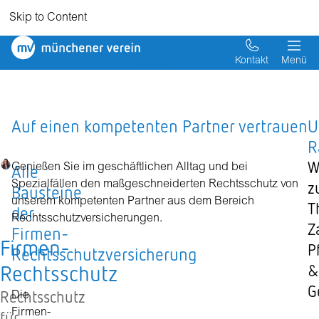
Skip to Content
Münchener
Verein
Kontakt
Menü
Auf einen kompetenten Partner vertrauen
U
R
W
Alle
Genießen Sie im geschäftlichen Alltag und bei
z
Spezialfällen den maßgeschneiderten Rechtsschutz von
Bausteine
unserem kompetenten Partner aus dem Bereich
T
der
Rechtsschutzversicherungen.
Z
Firmen-
Firmen-
P
Rechtsschutzversicherung
Rechtsschutz
&
G
Rechtsschutz
Die
Firmen-
für