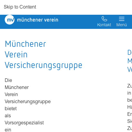
Skip to Content
Münchener
Verein
Kontakt
Menü
Münchener
D
Verein
M
Versicherungsgruppe
V
Die
Zu
Münchener
in
Verein
b
Versicherungsgruppe
H
bietet
Er
als
Si
Vorsorgespezialist
Zu
ein