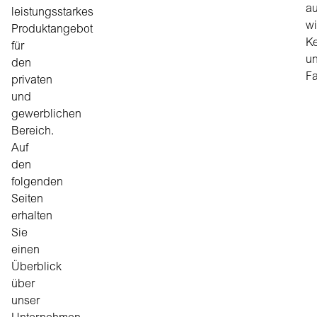
au
leistungsstarkes
wi
Produktangebot
K
für
u
den
Fa
privaten
und
gewerblichen
Bereich.
Auf
den
folgenden
Seiten
erhalten
Sie
einen
Überblick
über
unser