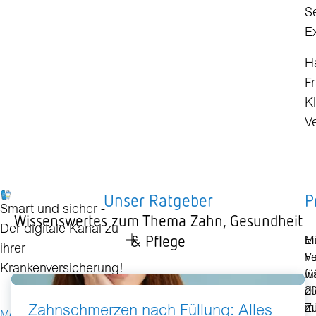
S
E
H
F
K
V
Unser Ratgeber
P
Smart und sicher -
Wissenswertes zum Thema Zahn, Gesundheit
Der digitale Kanal zu
& Pflege
Ei
M
ihrer
F
Ve
Krankenversicherung!
fü
w
di
2
Zu
mi
Zahnschmerzen nach Füllung: Alles