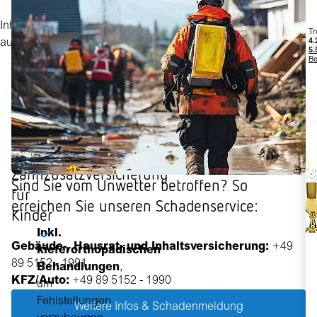
Sicher
und
Inhalt
auswählen
Sorgenfrei
in
die
Zukunft
mit
der
Zahnzusatzversicherung
Sind Sie vom Unwetter betroffen? So
für
erreichen Sie unseren Schadenservice:
Kinder
Inkl.
Gebäude-, Hausrat- und Inhaltsversicherung:
+49
kieferorthopädischen
89 5152 - 1991
Behandlungen
,
KFZ/Auto:
+49 89 5152 - 1990
um
Fehlstellungen
Weitere Infos & Schadenmeldung