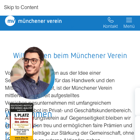
Skip to Content
Münchener
Verein
Kontakt
Menü
Willkommen beim Münchener Verein
V
f
P
Vor mehr als 100 Jahren aus der Idee einer
Selbsthilfeeinrichtung für das Handwerk und den
Mittelstand gegründet, ist der Münchener Verein
mittlerweile ein breit aufgestelltes
Versicherungsunternehmen mit umfangreichem
Willkommen
Produktangebot im Privat- und Geschäftskundenbereich.
Als Versicherungsverein auf Gegenseitigkeit bleiben wir
beim 14-
unserer Tradition treu und ermöglichen faire Prämien und
fachen
nutzen ihre Beiträge zur Stärkung der Gemeinschaft, ohne