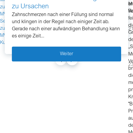
Mehr
M
e
zu Ursachen
zur
Ve
R
MV
Zahnschmerzen nach einer Füllung sind normal
fe
ServiceApp und
und klingen in der Regel nach einiger Zeit ab.
di
zum
Gerade nach einer aufwändigen Behandlung kann
21
G
MV
es einige Zeit...
d
Kundenportal
„S
Weiter
M
Ve
23
br
di
m
pr
K
"
P
au
d
Ma