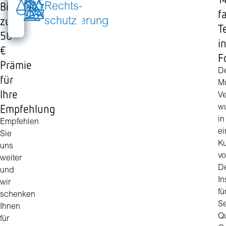
Bis
Handwerker­
Kranken­
Unfall­
Rechts­
f
zu
Schutz
versicherung
versicherung
schutz
T
50
i
€
F
Prämie
D
für
M
Ihre
Ve
Empfehlung
w
in
Empfehlen
ei
Sie
K
uns
v
weiter
D
und
In
wir
fü
schenken
Se
Ihnen
Qu
für