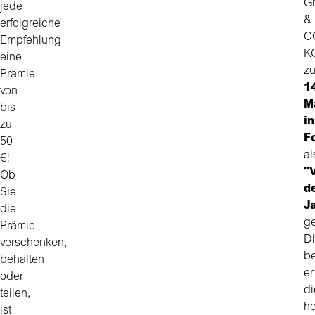
G
jede
&
erfolgreiche
C
Empfehlung
K
eine
z
Prämie
1
von
M
bis
in
zu
F
50
al
€!
"
Ob
d
Sie
J
die
ge
Prämie
D
verschenken,
be
behalten
er
oder
di
teilen,
h
ist