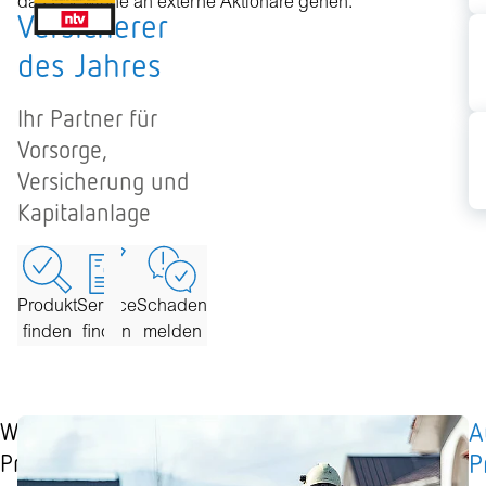
dass Gewinne an externe Aktionäre gehen.
Versicherer
des Jahres
Ihr Partner für
Vorsorge,
Versicherung und
Kapitalanlage
Produkt
Service
Schaden
finden
finden
melden
A
Weitere
P
Produkte