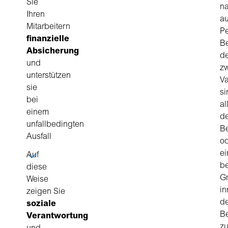
Sie
na
Ihren
au
Mitarbeitern
Pe
finanzielle
Be
Absicherung
de
und
zw
unterstützen
Va
sie
si
bei
al
einem
d
unfallbedingten
Be
Ausfall
o
ei
Auf
b
diese
G
Weise
in
zeigen Sie
d
soziale
Be
Verantwortung
z