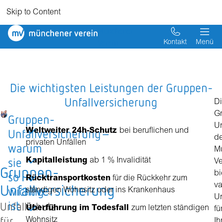
Skip to Content
Münchener
Verein
Kontakt
Menü
Die wichtigsten Leistungen der Gruppen-
Unfallversicherung
D
G
Gruppen-
Un
Unfallversicherung–
Weltweiter 24h-Schutz
bei beruflichen und
d
privaten Unfällen
warum
M
sie
Kapitalleistung
ab 1 % Invalidität
Ve
Gruppen-
so
bi
Rücktransportkosten
für die Rückkehr zum
Unfallversicherung
va
wichtig
ständigen Wohnsitz oder ins Krankenhaus
Un
ist
Unfallschutz
Überführung im Todesfall
zum letzten ständigen
fü
für
Wohnsitz
Ih