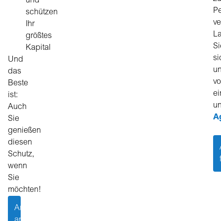
und
P
schützen
ve
Ihr
L
größtes
Si
Kapital
si
Und
un
das
v
Beste
e
ist:
un
Auch
A
Sie
genießen
diesen
Schutz,
wenn
Sie
möchten!
Angebot
anfragen