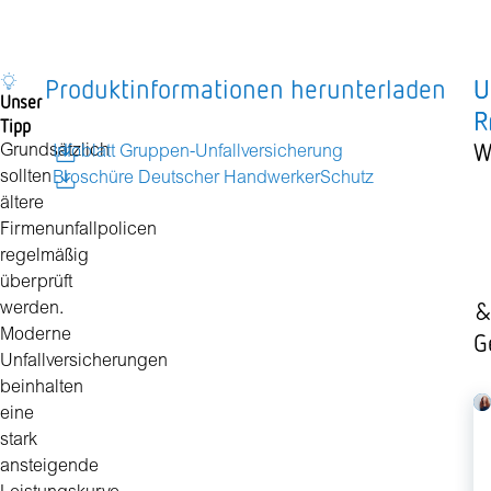
Produktinformationen herunterladen
U
U
Unser
P
R
Tipp
W
Grundsätzlich
Infoblatt Gruppen-Unfallversicherung
sollten
z
Broschüre Deutscher HandwerkerSchutz
ältere
T
Firmenunfallpolicen
Z
regelmäßig
P
überprüft
&
werden.
Moderne
G
Unfallversicherungen
beinhalten
eine
stark
ansteigende