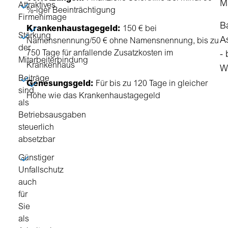
M
Attraktives
%-iger Beeinträchtigung
Firmenimage
B
Krankenhaustagegeld:
150 € bei
Stärkung
A
Namensnennung/50 € ohne Namensnennung, bis zu
der
750 Tage für anfallende Zusatzkosten im
- 
Mitarbeiterbindung
Krankenhaus
W
Beiträge
Genesungsgeld:
Für bis zu 120 Tage in gleicher
sind
Höhe wie das Krankenhaustagegeld
als
Betriebsausgaben
steuerlich
absetzbar
Günstiger
Unfallschutz
auch
für
Sie
als