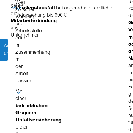
Si
Weg
Stärkt
Verdienstausfall
bei angeordneter ärztlicher
k
zwischen
die
Untersuchung bis 600 €
di
Wohnung
Mitarbeiterbindung
G
und
ans
V
Arbeitsstelle
Unternehmen
m
oder
o
im
Angebot
o
Zusammenhang
anfragen
N
mit
ab
der
I
Arbeit
er
passiert
Fa
Mit
gi
einer
de
betrieblichen
S
Gruppen-
nu
Unfallversicherung
fü
bieten
di