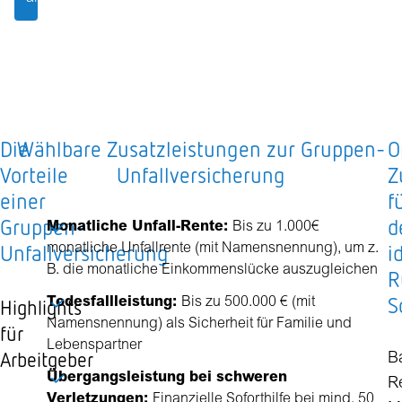
Die
Wählbare Zusatzleistungen zur Gruppen-
O
Vorteile
Unfallversicherung
Z
einer
f
Gruppen-
d
Monatliche Unfall-Rente:
Bis zu 1.000
€
Unfallversicherung
i
monatliche Unfallrente (mit Namensnennung), um z.
B. die monatliche Einkommenslücke auszugleichen
R
S
Highlights
Todesfallleistung:
Bis zu 500.000 € (mit
Namensnennung) als Sicherheit für Familie und
für
Lebenspartner
Arbeitgeber
B
Übergangsleistung bei schweren
R
Verletzungen:
Finanzielle Soforthilfe bei mind. 50