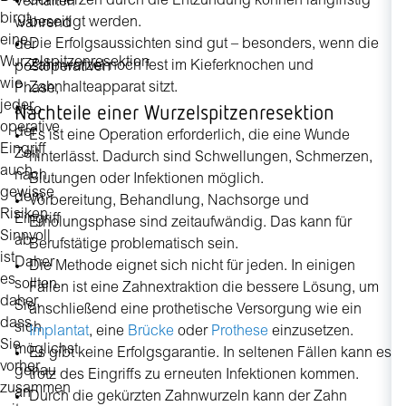
Schmerzen durch die Entzündung können langfristig
Verhalten
Wu
birgt
beseitigt werden.
während
in
eine
Die Erfolgsaussichten sind gut – besonders, wenn die
der
de
Wurzelspitzenresektion
Zahnwurzel noch fest im Kieferknochen und
postoperativen
R
wie
Zahnhalteapparat sitzt.
Phase,
nu
jeder
Nachteile einer Wurzelspitzenresektion
also
w
operative
der
de
Es ist eine Operation erforderlich, die eine Wunde
Eingriff
Zeit
Z
hinterlässt. Dadurch sind Schwellungen, Schmerzen,
auch
nach
v
Blutungen oder Infektionen möglich.
gewisse
dem
b
Vorbereitung, Behandlung, Nachsorge und
Risiken.
Eingriff
Za
Erholungsphase sind zeitaufwändig. Das kann für
Sinnvoll
ab.
al
Berufstätige problematisch sein.
ist
Daher
e
Die Methode eignet sich nicht für jeden. In einigen
es
sollten
e
Fällen ist eine Zahnextraktion die bessere Lösung, um
daher,
Sie
w
anschließend eine prothetische Versorgung wie ein
dass
sich
u
Implantat
, eine
Brücke
oder
Prothese
einzusetzen.
Sie
möglichst
e
Es gibt keine Erfolgsgarantie. In seltenen Fällen kann es
vorher
genau
si
trotz des Eingriffs zu erneuten Infektionen kommen.
zusammen
an
u
Durch die gekürzten Zahnwurzeln kann der Zahn