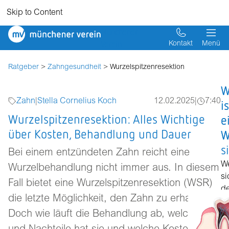
Skip to Content
Münchener
Verein
Kontakt
Menü
Ratgeber
>
Zahngesundheit
> Wurzelspitzenresektion
W
W
Zahn
|
Stella Cornelius Koch
12.02.2025
|
7:40
is
is
Wurzelspitzenresektion: Alles Wichtige
e
e
über Kosten, Behandlung und Dauer
W
W
s
Bei einem entzündeten Zahn reicht eine
W
Wurzelbehandlung nicht immer aus. In diesem
si
Fall bietet eine Wurzelspitzenresektion (WSR)
de
die letzte Möglichkeit, den Zahn zu erhalten.
Z
Doch wie läuft die Behandlung ab, welche Vor-
z
Be