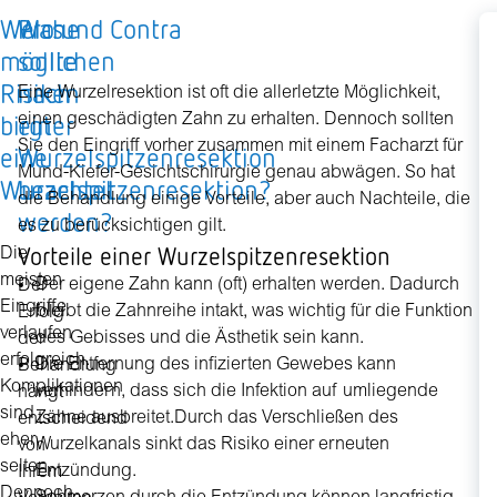
Welche
Was
Pro und Contra
Ü
möglichen
sollte
d
Risiken
nach
K
Eine Wurzelresektion ist oft die allerletzte Möglichkeit,
birgt
einer
d
einen geschädigten Zahn zu erhalten. Dennoch sollten
Sie den Eingriff vorher zusammen mit einem Facharzt für
eine
Wurzelspitzenresektion
K
Mund-Kiefer-Gesichtschirurgie genau abwägen. So hat
Wurzelspitzenresektion?
beachtet
e
die Behandlung einige Vorteile, aber auch Nachteile, die
werden?
W
es zu berücksichtigen gilt.
Vorteile einer Wurzelspitzenresektion
Die
meisten
Der eigene Zahn kann (oft) erhalten werden. Dadurch
Der
D
Eingriffe
bleibt die Zahnreihe intakt, was wichtig für die Funktion
Erfolg
ge
verlaufen
des Gebisses und die Ästhetik sein kann.
der
K
erfolgreich.
Die Entfernung des infizierten Gewebes kann
Behandlung
ü
Komplikationen
verhindern, dass sich die Infektion auf umliegende
hängt
di
sind
Zähne ausbreitet.Durch das Verschließen des
entscheidend
K
eher
Wurzelkanals sinkt das Risiko einer erneuten
von
fü
selten.
Entzündung.
Ihrem
ei
Dennoch