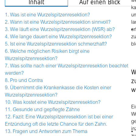
Inhalt
Auf einen Blick
w
ka
u
Was ist eine Wurzelspitzenresektion?
la
Wann ist eine Wurzelspitzenresektion sinnvoll?
er
Wie läuft eine Wurzelspitzenresektion (WSR) ab?
z
Wie lange dauert eine Wurzelspitzenresektion?
bl
Ist eine Wurzelspitzenresektion schmerzhaft?
Welche möglichen Risiken birgt eine
Wurzelspitzenresektion?
Was sollte nach einer Wurzelspitzenresektion beachtet
W
werden?
z
Pro und Contra
w
Übernimmt die Krankenkasse die Kosten einer
Wurzelspitzenresektion?
Was kostet eine Wurzelspitzenresektion?
Ei
Gesunde und gepflegte Zähne
Wu
Fazit: Eine Wurzelspitzenresektion ist bei einer
ge
Entzündung oft die letzte Chance für den Zahn.
i
Fragen und Antworten zum Thema