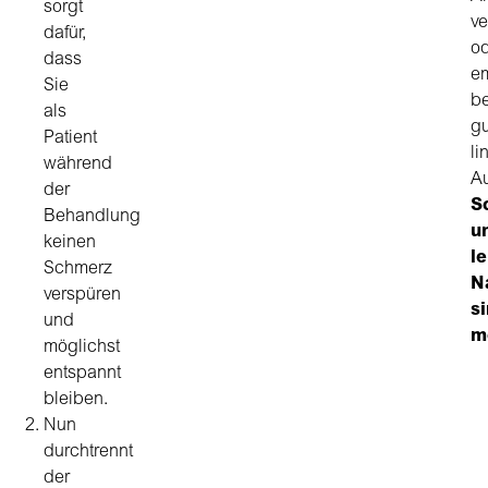
sorgt
ve
dafür,
o
dass
e
Sie
b
als
gu
Patient
li
während
A
der
S
Behandlung
u
keinen
le
Schmerz
N
verspüren
s
und
m
möglichst
entspannt
bleiben.
Nun
durchtrennt
der