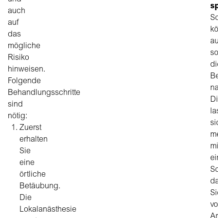
s
auch
S
auf
k
das
au
mögliche
s
Risiko
di
hinweisen.
B
Folgende
na
Behandlungsschritte
D
sind
la
nötig:
si
Zuerst
me
erhalten
mi
Sie
e
eine
Sc
örtliche
d
Betäubung.
Si
Die
v
Lokalanästhesie
Ar