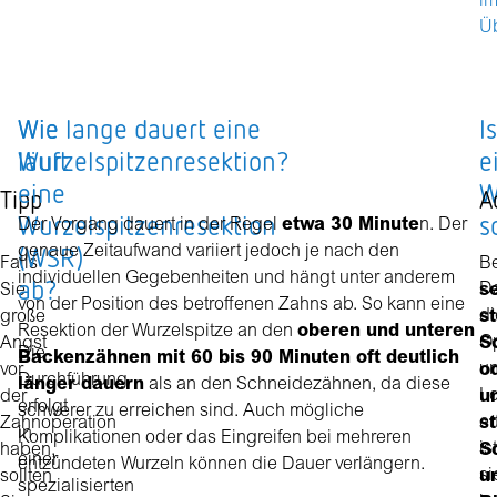
i
Üb
Wie
Wie lange dauert eine
Is
läuft
Wurzelspitzenresektion?
e
eine
W
Tipp
A
Wurzelspitzenresektion
s
Der Vorgang dauert in der Regel
etwa 30 Minute
n. Der
(WSR)
genaue Zeitaufwand variiert jedoch je nach den
Falls
Be
individuellen Gegebenheiten und hängt unter anderem
ab?
D
Sie
s
von der Position des betroffenen Zahns ab. So kann eine
di
große
s
Resektion der Wurzelspitze an den
oberen und unteren
Op
Angst
S
Die
Backenzähnen mit 60 bis 90 Minuten oft deutlich
un
vor
o
Durchführung
länger dauern
als an den Schneidezähnen, da diese
Lo
der
u
erfolgt
schwerer zu erreichen sind. Auch mögliche
er
Zahnoperation
s
in
Komplikationen oder das Eingreifen bei mehreren
ist
haben,
S
einer
entzündeten Wurzeln können die Dauer verlängern.
si
sollten
u
spezialisierten