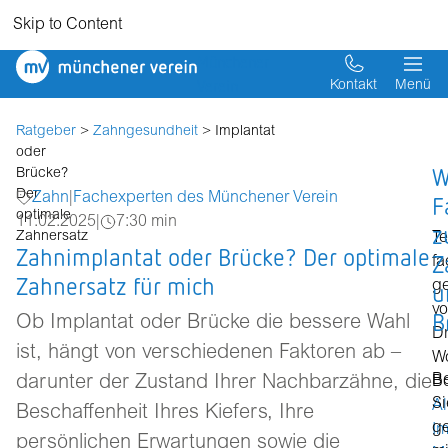
Skip to Content
Münchener
Verein
Kontakt
Menü
Ratgeber
>
Zahngesundheit
> Implantat
oder
W
Brücke?
Der
Zahn
|
Fachexperten des Münchener Verein
F
optimale
11.02.2025
|
7:30 min
z
Zahnersatz
Te
Zahnimplantat oder Brücke? Der optimale
Z
fa
Zahnersatz für mich
ge
u
v
B
Ob Implantat oder Brücke die bessere Wahl
Dr
ist, hängt von verschiedenen Faktoren ab –
W
B
darunter der Zustand Ihrer Nachbarzähne, die
Bo
Si
Al
Beschaffenheit Ihres Kiefers, Ihre
g
Im
persönlichen Erwartungen sowie die