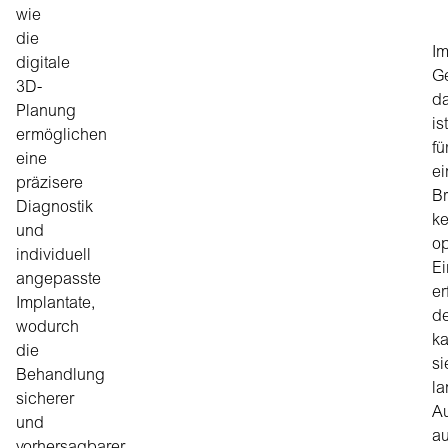
wie
die
I
digitale
G
3D-
d
Planung
ist
ermöglichen
fü
eine
ei
präzisere
B
Diagnostik
ke
und
op
individuell
Ei
angepasste
er
Implantate,
d
wodurch
k
die
si
Behandlung
la
sicherer
A
und
au