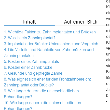
d
Ki
ei
w
Inhalt
Auf einen Blick
e
mi
Wichtige Fakten zu Zahnimplantaten und Brücken
d
Was ist ein Zahnimplantat?
K
Implantat oder Brücke: Unterschiede und Vergleich
ve
Die Vorteile und Nachteile von Zahnbrücken und
u
Zahnimplantaten
ei
Kosten eines Zahnimplantats
st
Kosten einer Zahnbrücke
Ba
Gesunde und gepflegte Zähne
fü
Was eignet sich eher für den Frontzahnbereich:
d
Zahnimplantat oder Brücke?
Za
Wie lange dauern die unterschiedlichen
bi
Behandlungen?
Wie lange dauern die unterschiedlichen
Behandlungen?