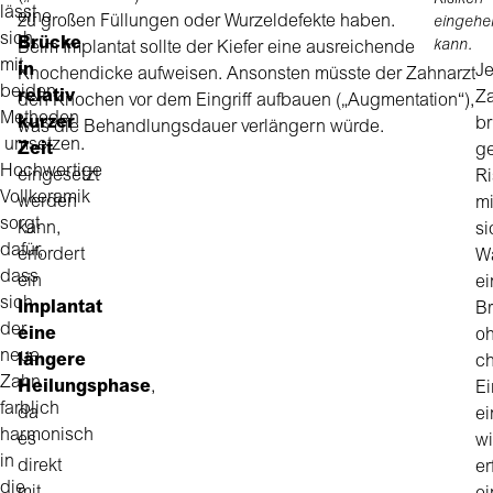
Risiken
lässt
eine
zu großen Füllungen oder Wurzeldefekte haben.
eingehe
sich
Brücke
kann.
Beim Implantat sollte der Kiefer eine ausreichende
mit
in
J
Knochendicke aufweisen. Ansonsten müsste der Zahnarzt
beiden
relativ
Z
den Knochen vor dem Eingriff aufbauen („Augmentation“),
Methoden
kurzer
br
was die Behandlungsdauer verlängern würde.
umsetzen.
Zeit
g
Hochwertige
eingesetzt
Ri
Vollkeramik
werden
mi
sorgt
kann,
si
dafür,
erfordert
W
dass
ein
ei
sich
Implantat
B
der
eine
o
neue
längere
ch
Zahn
Heilungsphase
,
Ei
farblich
da
ei
harmonisch
es
wi
in
direkt
er
die