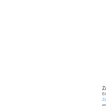
Z
Ei
Za
er