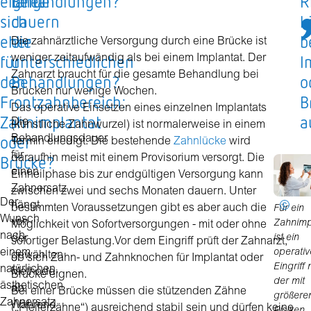
eignet
lange
Behandlungen?
R
sich
dauern
k
eher
die
b
Die zahnärztliche Versorgung durch eine Brücke ist
für
unterschiedlichen
I
weniger zeitaufwändig als bei einem Implantat. Der
Zahnarzt braucht für die gesamte Behandlung bei
den
Behandlungen?
o
Brücken nur wenige Wochen.
Frontzahnbereich:
B
Das operative Einsetzen eines einzelnen Implantats
Zahnimplantat
a
Die
(künstliche Zahnwurzel) ist normalerweise in einem
oder
Behandlungsdauer
Termin erledigt. Die bestehende
Zahnlücke
wird
für
Brücke?
daraufhin meist mit einem Provisorium versorgt. Die
einen
Einheilphase bis zur endgültigen Versorgung kann
Zahnersatz
zwischen zwei und sechs Monaten dauern. Unter
Der
hängt
bestimmten Voraussetzungen gibt es aber auch die
Für ein
Wunsch
von
Zahnimp
Möglichkeit von Sofortversorgungen - mit oder ohne
nach
der
ist ein
sofortiger Belastung.Vor dem Eingriff prüft der Zahnarzt,
einem
operativ
gewählten
ob sich Zahn- und Zahnknochen für Implantat oder
Eingriff 
natürlichen,
Methode
Brücke eignen.
der mit
ästhetischen
ab.
Bei einer Brücke müssen die stützenden Zähne
größere
Zahnersatz
Während
(„Pfeilerzähne“) ausreichend stabil sein und dürfen keine