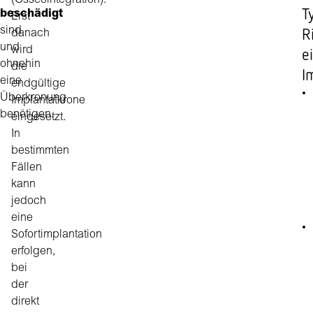
(Osseointegration).
T
beschädigt
Erst
R
sind
danach
und
wird
e
ohnehin
die
I
eine
endgültige
Überkronung
Implantatkrone
benötigen.
eingesetzt.
In
bestimmten
Fällen
kann
jedoch
eine
Sofortimplantation
erfolgen,
bei
der
direkt