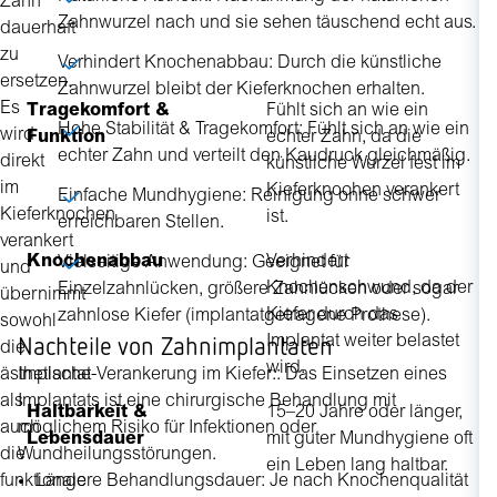
Zahn
Zahnwurzel nach und sie sehen täuschend echt aus.
u
dauerhaft
Za
zu
Verhindert Knochenabbau: Durch die künstliche
ersetzen.
Zahnwurzel bleibt der Kieferknochen erhalten.
Es
Tragekomfort &
Fühlt sich an wie ein
Hohe Stabilität & Tragekomfort: Fühlt sich an wie ein
wird
Funktion
echter Zahn, da die
echter Zahn und verteilt den Kaudruck gleichmäßig.
direkt
künstliche Wurzel fest im
im
Kieferknochen verankert
Einfache Mundhygiene: Reinigung ohne schwer
Kieferknochen
ist.
erreichbaren Stellen.
verankert
Knochenabbau
Verhindert
Vielseitige Anwendung: Geeignet für
und
Knochenschwund, da der
Einzelzahnlücken, größere Zahnlücken oder sogar
übernimmt
Kiefer durch das
zahnlose Kiefer (implantatgetragene Prothese).
sowohl
Nachteile von Zahnimplantaten
Implantat weiter belastet
die
wird.
ästhetische
Implantat-Verankerung im Kiefer:: Das Einsetzen eines
als
Implantats ist eine chirurgische Behandlung mit
Haltbarkeit &
15–20 Jahre oder länger,
auch
möglichem Risiko für Infektionen oder
Lebensdauer
mit guter Mundhygiene oft
die
Wundheilungsstörungen.
ein Leben lang haltbar.
funktionale
Längere Behandlungsdauer: Je nach Knochenqualität