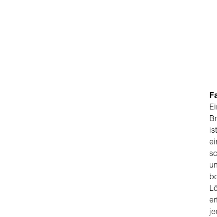
Fa
Ei
B
ist
ei
sc
u
b
L
er
j