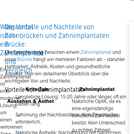
Was
Implantat
Die Vorteile und Nachteile von
K
ist
oder
Zahnbrücken und Zahnimplantaten
e
ein
Brücke:
Z
Zahnimplantat?
Unterschiede
Die Entscheidung zwischen einem
Zahnimplantat
und
und
einer
Brücke
hängt von mehreren Faktoren ab – darunter
Pr
Haltbarkeit, Ästhetik, Kosten und gesundheitliche
Vergleich
pr
Ein
Aspekte. Hier ein detaillierter Überblick über die
Im
Zahnimplantat
wichtigsten Vor- und Nachteile.
2.
ist
Vorteile von Zahnimplantaten
Kriterium
Zahnimplantat
bi
eine
Langlebige Lösung: 15-20 Jahre oder länger, oft ein
4.
moderne
Aussehen & Ästhet
Natürliche Optik, da es
Leben lang
€,
Lösung,
eine eigenständige
a
um
Schonung der Nachbarzähne: Kein Beschleifen
künstliche Zahnwurzel
v
einen
erforderlich.
besitzt. Kein Unterschied
Ma
verlorenen
zu echten Zähnen.
Natürliche Ästhetik: Nachahmung der natürlichen
R