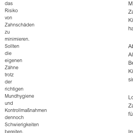
das
M
Risiko
Z
von
Ki
Zahnschäden
h
zu
minimieren.
Sollten
A
die
Al
eigenen
B
Zähne
K
trotz
si
der
richtigen
Mundhygiene
L
und
Z
Kontrollmaßnahmen
f
dennoch
Schwierigkeiten
bereiten,
I