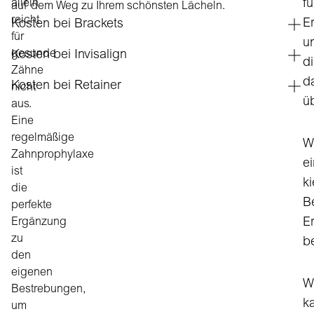
allein
fü
auf dem Weg zu Ihrem schönsten Lächeln.
reicht
E
Kosten bei Brackets
für
u
gesunde
Kosten bei Invisalign
d
Zähne
d
Kosten bei Retainer
nicht
ü
aus.
Eine
regelmäßige
W
Zahnprophylaxe
e
ist
k
die
B
perfekte
Ergänzung
E
zu
b
den
eigenen
W
Bestrebungen,
k
um