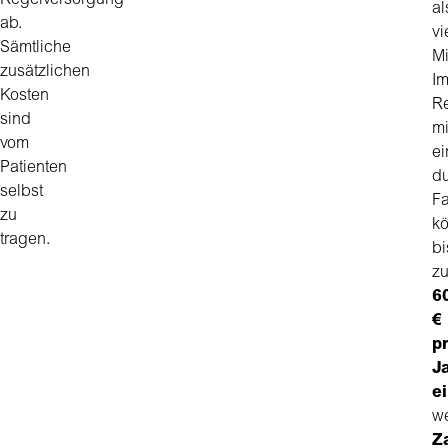
Regelversorgung
al
ab.
vi
Sämtliche
Mi
zusätzlichen
I
Kosten
R
sind
mi
vom
ei
Patienten
du
selbst
Fa
zu
k
tragen.
bi
z
6
€
p
J
e
we
Z