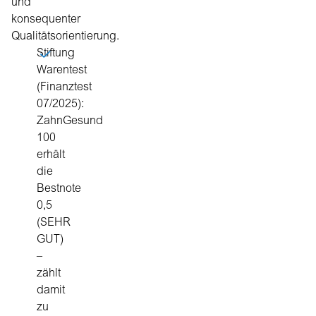
und
konsequenter
Qualitätsorientierung.
Stiftung
Warentest
(Finanztest
07/2025):
ZahnGesund
100
erhält
die
Bestnote
0,5
(SEHR
GUT)
–
zählt
damit
zu