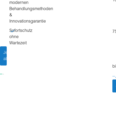
1
modernen
Behandlungsmethoden
&
Innovationsgarantie
Sofortschutz
7
ohne
Wartezeit
Jetzt
abschließen
b
--