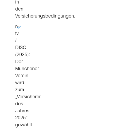
in
den
Versicherungsbedingungen.
n-
tv
/
DISQ
(2025):
Der
Münchener
Verein
wird
zum
„Versicherer
des
Jahres
2025“
gewählt