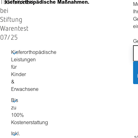
TESTSIEGER
kieferorthopädische Maßnahmen.
Mo
bei
Ih
Stiftung
Ge
Warentest
ei
07/25
G
Kieferorthopädische
Leistungen
für
Kinder
&
Erwachsene
Bis
zu
100%
Kostenerstattung
Inkl.