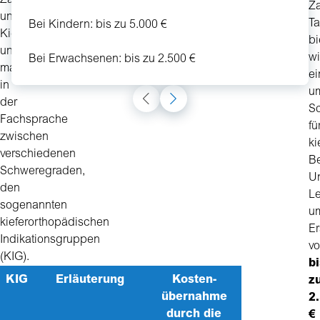
Zahn-
Z
und
Ta
Bei Kindern: bis zu 5.000 €
Kieferfehlstellungen
bi
unterscheidet
wi
Bei Erwachsenen: bis zu 2.500 €
man
ei
in
u
der
S
Fachsprache
fü
zwischen
ki
verschiedenen
B
Schweregraden,
U
den
Le
sogenannten
u
kieferorthopädischen
Er
Indikationsgruppen
v
(KIG).
bi
KIG
Erläuterung
Kosten­
z
übernahme
2
durch die
€