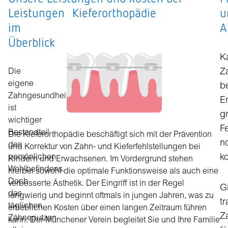
Leistungen
Kieferorthopädie
u
im
A
Überblick
K
Die
Z
eigene
b
Zahngesundheit
E
ist
g
wichtiger
F
Bestandteil
Die Kieferorthopädie beschäftigt sich mit der Prävention
n
des
und Korrektur von Zahn- und Kieferfehlstellungen bei
persönlichen
ko
Kindern und Erwachsenen. Im Vordergrund stehen
Wohlbefindens.
hierbei sowohl die optimale Funktionsweise als auch eine
Doch
verbesserte Ästhetik. Der Eingriff ist in der Regel
G
das
langwierig und beginnt oftmals in jungen Jahren, was zu
t
täglichen
erheblichen Kosten über einen langen Zeitraum führen
Z
Zähneputzen
kann. Der Münchener Verein begleitet Sie und Ihre Familie