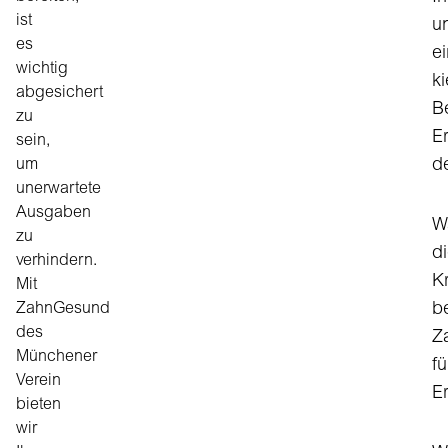
ist
u
es
e
wichtig
k
abgesichert
B
zu
E
sein,
um
d
unerwartete
Ausgaben
W
zu
d
verhindern.
K
Mit
ZahnGesund
be
des
Z
Münchener
fü
Verein
E
bieten
wir