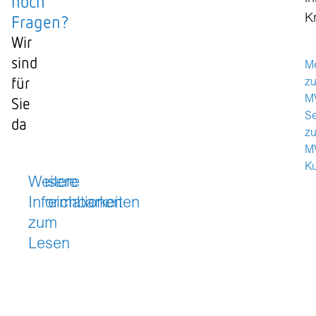
noch
Fragen?
K
Wir
sind
M
für
zu
Sie
M
S
da
z
M
K
Unsere
Weitere
Erreichbarkeiten
Informationen
zum
Telefon:
089
Lesen
5152
Hier
2070
finden
Sie
(Mo.
unseren