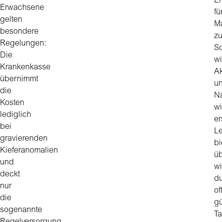
Er
Erwachsene
fü
gelten
M
besondere
zu
Regelungen:
S
Die
w
Krankenkasse
A
übernimmt
u
die
N
Kosten
wi
lediglich
er
bei
Le
gravierenden
bi
Kieferanomalien
ü
und
wi
deckt
d
nur
of
die
gü
sogenannte
Ta