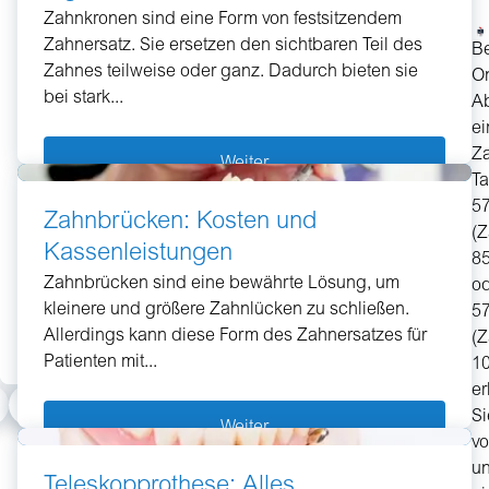
Testsieger
besten
Kinder
Zahnkronen sind eine Form von festsitzendem
Zahnersatz. Sie ersetzen den sichtbaren Teil des
Alter
Be
Vermeiden
Eine
Zahnes teilweise oder ganz. Dadurch bieten sie
On
Sie
Zahnzusatzversicherung
Profitieren
bei stark...
A
hohe
für
Sie
ei
Kosten
Kinder
von
Z
bei
ist
niedrigen
Weiter
Ta
Kronen,
im
Beiträgen
5
Brücken,
Kieferorthopädie-
auch
Zahnbrücken: Kosten und
(
Implantaten
Bereich
im
Kassenleistungen
8
oder
essentiell.
hohen
Zahnbrücken sind eine bewährte Lösung, um
o
anderen
Viele
Alter.
kleinere und größere Zahnlücken zu schließen.
5
Zahnersatzmaßnahmen.
Kinder
Sichern
Allerdings kann diese Form des Zahnersatzes für
(
haben
Sie
Patienten mit...
10
Zahnfehlstellungen,
sich
Mehr Infos
Mehr Infos
Mehr Infos
er
die
umfassenden
Si
Behandlung
Schutz
Weiter
v
brauchen.
bei
u
Zahnersatz
Teleskopprothese: Alles