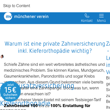
Skip to Content
Münchener
Verein
Kontakt
Menü
Warum ist eine private Zahnversicherung
Z
inkl. Kieferorthopädie wichtig?
-
L
i
Schiefe Zähne sind ein weit verbreitetes ästhetisches und
V
medizinisches Problem. Sie können Karies, Mundgeruch,
Gaumenkrankheiten, Parondontitis und sogar Krebs
Bi
verursachen. Aus diesem Grund bekommen viele bereits
Zahnzusatzversicherung
g
im Kindesalter eine Zahnspange. Doch was tun, wenn
Si
mit
man schon erwachsen ist?
zu
Der Münchener Verein bietet mit seinem Testsieger-Tarif
Kieferorthopädie
B
ZahnGesund 100
bis zu
100% Erstattung für
Ih