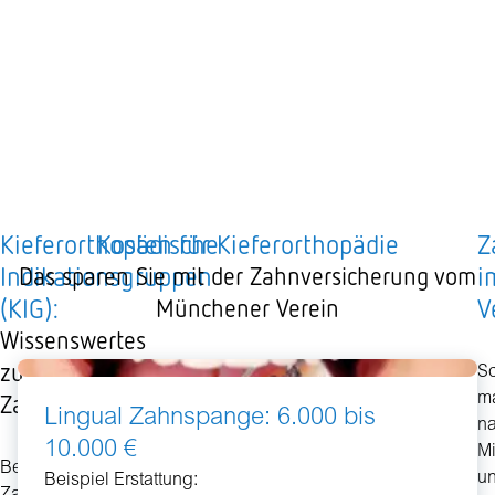
Kieferorthopädische
Kosten für Kieferorthopädie
Z
Indikationsgruppen
i
Das sparen Sie mit der Zahnversicherung vom
(KIG):
V
Münchener Verein
Wissenswertes
zu
S
Zahnfehlstellungen
m
Lingual Zahnspange: 6.000 bis
n
10.000 €
Mi
Bei
u
Beispiel Erstattung: