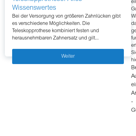
ei
bereits
Wissenswertes
Gu
ab
Bei der Versorgung von größeren Zahnlücken gibt
W
11,90
es verschiedene Möglichkeiten. Die
d
€
Teleskopprothese kombiniert festen und
g
im
herausnehmbaren Zahnersatz und gilt...
fu
Monat.
er
Si
Weiter
hi
B
A
e
A
-
G