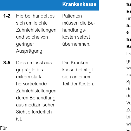
Krankenkasse
fü
E
1-2
Hierbei handelt es
Patienten
u
sich um leichte
müssen die Be­
5
Zahnfehlstellungen
handlungs­
€
und solche von
kosten selbst
fü
geringer
übernehmen.
K
Ausprägung.
D
g
3-5
Dies umfasst aus­
Die Kranken­
wi
geprägte bis
kasse beteiligt
zu
extrem stark
sich an einem
Sp
hervortretende
Teil der Kosten.
de
Zahnfehlstellungen,
d
deren Behandlung
Ve
aus medizinischer
Zu
Sicht erforderlich
bi
ist.
wi
Für