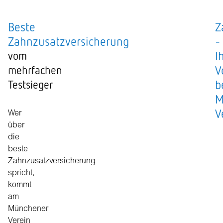
Beste
Z
Zahnzusatzversicherung
-
I
vom
V
mehrfachen
b
Testsieger
M
V
Wer
über
die
beste
Zahnzusatzversicherung
spricht,
kommt
am
Münchener
Verein