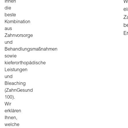
Ihnen
Wi
die
e
beste
Z
Kombination
b
aus
E
Zahnvorsorge
und
Behandlungsmaßnahmen
sowie
kieferorthopädische
Leistungen
und
Bleaching
(ZahnGesund
100).
Wir
erklären
Ihnen,
welche