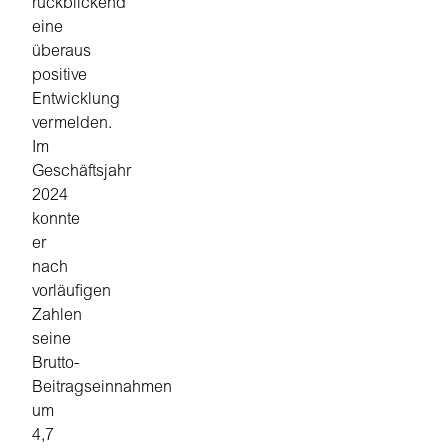
rückblickend
eine
überaus
positive
Entwicklung
vermelden.
Im
Geschäftsjahr
2024
konnte
er
nach
vorläufigen
Zahlen
seine
Brutto-
Beitragseinnahmen
um
4,7