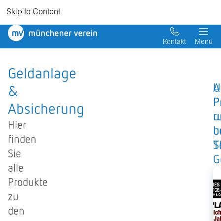
Skip to Content
Münchener
Verein
Kontakt
Menü
Geldanlage
U
A
&
P
P
Absicherung
r
u
Hier
u
b
finden
T
S
Sie
G
alle
Produkte
A
zu
den