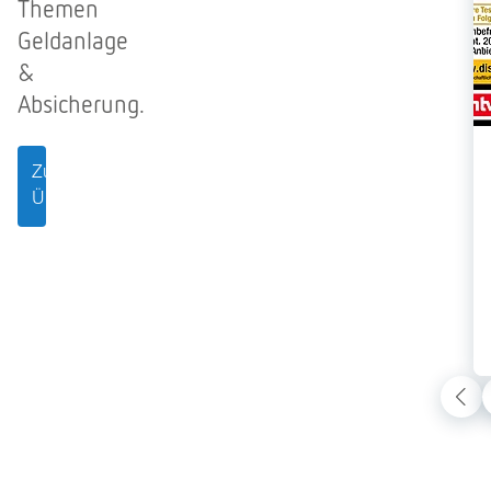
Themen
Geldanlage
&
Absicherung.
Zum
Überblick