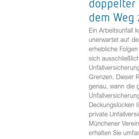
doppelter
dem Weg z
Ein Arbeitsunfall 
unerwartet auf de
erhebliche Folgen
sich ausschließlic
Unfallversicherung
Grenzen. Dieser R
genau, wann die g
Unfallversicherung
Deckungslücken li
private Unfallver
Münchener Verein 
erhalten Sie umf