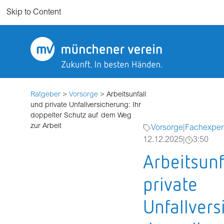
Skip to Content
Münchener Verein
Ratgeber
>
Vorsorge
> Arbeitsunfall
und private Unfallversicherung: Ihr
doppelter Schutz auf dem Weg
zur Arbeit
Vorsorge
|
Fachexper
12.12.2025
|
3:50
Arbeitsunf
private
Unfallvers