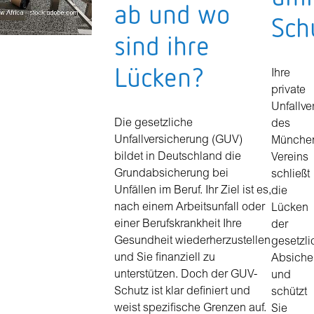
um
ab und wo
Sch
zum
ausgewählten
sind ihre
Suchergebnis
Lücken?
zu
Ihre
gelangen.
private
Benutzer
Unfallve
von
Die gesetzliche
des
Touchgeräten
Unfallversicherung (GUV)
Münche
können
bildet in Deutschland die
Vereins
Touch-
Grundabsicherung bei
schließt
und
Unfällen im Beruf. Ihr Ziel ist es,
die
Streichgesten
nach einem Arbeitsunfall oder
Lücken
verwenden.
einer Berufskrankheit Ihre
der
Gesundheit wiederherzustellen
gesetzl
und Sie finanziell zu
Absiche
unterstützen. Doch der GUV-
und
Schutz ist klar definiert und
schützt
weist spezifische Grenzen auf.
Sie