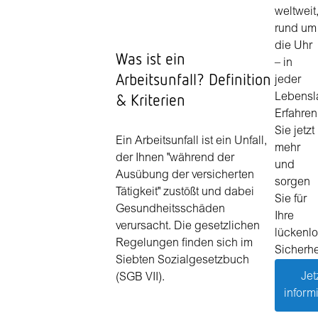
weltweit
rund um
die Uhr
Was ist ein
– in
Arbeitsunfall? Definition
jeder
& Kriterien
Lebensl
Erfahren
Sie jetzt
Ein Arbeitsunfall ist ein Unfall,
mehr
der Ihnen "während der
und
Ausübung der versicherten
sorgen
Tätigkeit" zustößt und dabei
Sie für
Gesundheitsschäden
Ihre
verursacht. Die gesetzlichen
lückenl
Regelungen finden sich im
Sicherhe
Siebten Sozialgesetzbuch
Jet
(SGB VII).
inform