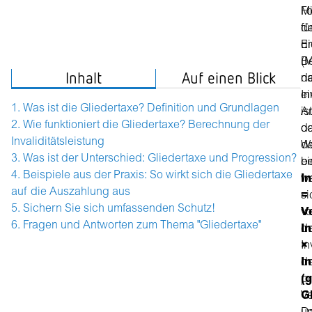
M
F
de
fü
Er
di
(
B
Inhalt
Auf einen Blick
n
de
e
In
Was ist die Gliedertaxe? Definition und Grundlagen
Ar
ist
Wie funktioniert die Gliedertaxe? Berechnung der
o
d
Invaliditätsleistung
We
d
Was ist der Unterschied: Gliedertaxe und Progression?
be
ei
Beispiele aus der Praxis: So wirkt sich die Gliedertaxe
w
In
auf die Auszahlung aus
si
=
Sichern Sie sich umfassenden Schutz!
v
V
Fragen und Antworten zum Thema "Gliedertaxe"
de
I
In
×
de
In
pr
(
Ve
G