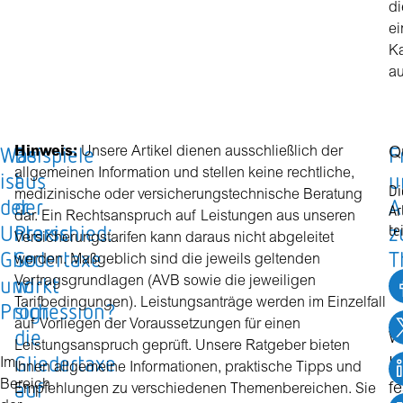
di
ei
Ka
au
Was
Beispiele
F
Hinweis:
Unsere Artikel dienen ausschließlich der
Q
allgemeinen Information und stellen keine rechtliche,
ist
aus
u
Di
medizinische oder versicherungstechnische Beratung
der
der
A
Ar
dar. Ein Rechtsanspruch auf Leistungen aus unseren
Unterschied:
Praxis:
z
te
Versicherungstarifen kann daraus nicht abgeleitet
Gliedertaxe
So
T
werden. Maßgeblich sind die jeweils geltenden
und
wirkt
"
Vertragsgrundlagen (AVB sowie die jeweiligen
Tarifbedingungen). Leistungsanträge werden im Einzelfall
Progression?
sich
auf Vorliegen der Voraussetzungen für einen
die
We
Leistungsanspruch geprüft. Unsere Ratgeber bieten
Gliedertaxe
Im
In
Ihnen allgemeine Informationen, praktische Tipps und
auf
Bereich
fe
Empfehlungen zu verschiedenen Themenbereichen. Sie