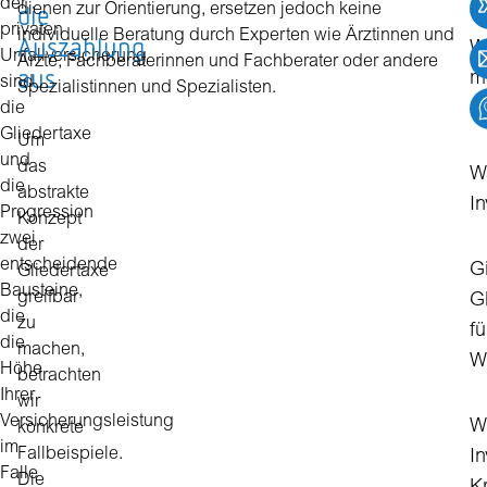
der
die
dienen zur Orientierung, ersetzen jedoch keine
privaten
individuelle Beratung durch Experten wie Ärztinnen und
Auszahlung
W
Unfallversicherung
Ärzte, Fachberaterinnen und Fachberater oder andere
aus
m
sind
Spezialistinnen und Spezialisten.
die
In
Gliedertaxe
Um
und
das
W
die
abstrakte
In
Progression
Konzept
zwei
der
entscheidende
G
Gliedertaxe
Bausteine,
greifbar
G
die
zu
fü
die
machen,
W
Höhe
betrachten
Ihrer
wir
Versicherungsleistung
Wi
konkrete
im
Fallbeispiele.
In
Falle
Die