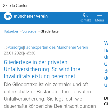
Skip to Content
Münchener
Verein
Kontakt
Menü
Ratgeber
>
Vorsorge
> Gliedertaxe
W
W
Vorsorge
|
Fachexperten des Münchener Verein
is
f
23.01.2026
|
5:30
d
d
Gliedertaxe in der privaten
G
G
Unfallversicherung: So wird Ihre
D
B
Invaliditätsleistung berechnet
u
d
G
I
Die Gliedertaxe ist ein zentraler und oft
unterschätzter Bestandteil Ihrer privaten
D
D
Unfallversicherung. Sie legt fest, wie
Gl
Gl
dauerhafte körperliche Beeinträchtigungen