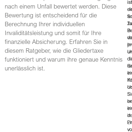
ist
ist
nach einem Unfall bewertet werden. Diese
ei
de
Bewertung ist entscheidend für die
fe
Sc
Ta
zu
Berechnung Ihrer individuellen
in
B
Invaliditätsleistung und somit für Ihre
de
v
finanzielle Absicherung. Erfahren Sie in
pr
In
diesem Ratgeber, wie die Gliedertaxe
Un
u
di
da
funktioniert und warum ihre genaue Kenntnis
fü
de
unerlässlich ist.
ei
In
Kö
Ih
o
Un
S
Si
b
en
In
ei
in
de
Pr
Li
vo
v