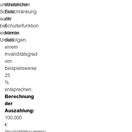
umfassenden
erheblichen
Schutz
Einschränkung
auch
der
bei
Schulterfunktion
extremen
könnte
Unfallfolgen.
dies
einem
Invaliditätsgrad
von
beispielsweise
25
%
entsprechen.
Berechnung
der
Auszahlung:
100.000
€