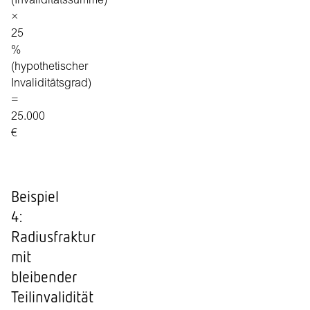
(Invaliditätssumme)
×
25
%
(hypothetischer
Invaliditätsgrad)
=
25.000
€
Beispiel
4:
Radiusfraktur
mit
bleibender
Teilinvalidität