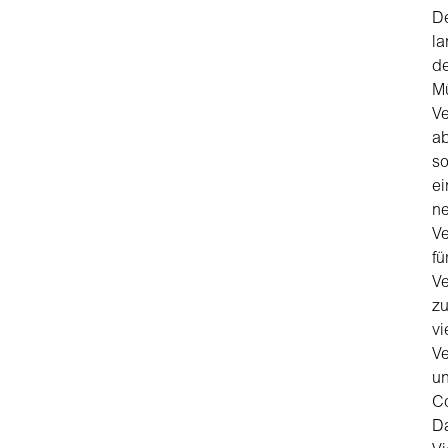
D
la
de
M
Ve
a
so
ei
n
Ve
fü
Ve
zu
vi
Ve
u
Co
D