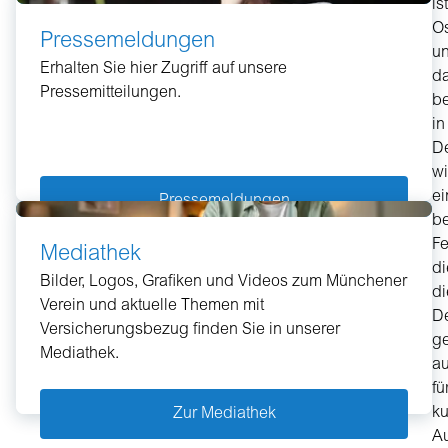
ist
Os
Pressemeldungen
u
Erhalten Sie hier Zugriff auf unsere
da
Pressemitteilungen.
be
in
D
w
ei
Pressemeldungen
be
Fe
Mediathek
di
Bilder, Logos, Grafiken und Videos zum Münchener
di
Verein und aktuelle Themen mit
D
Versicherungsbezug finden Sie in unserer
g
Mediathek.
a
fü
ku
Zur Mediathek
Au