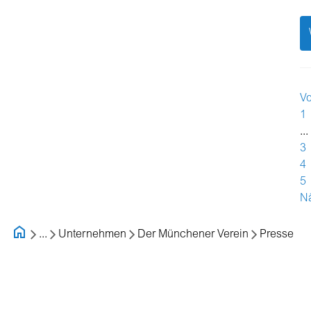
Vo
1
...
3
4
5
N
...
Unternehmen
Der Münchener Verein
Presse