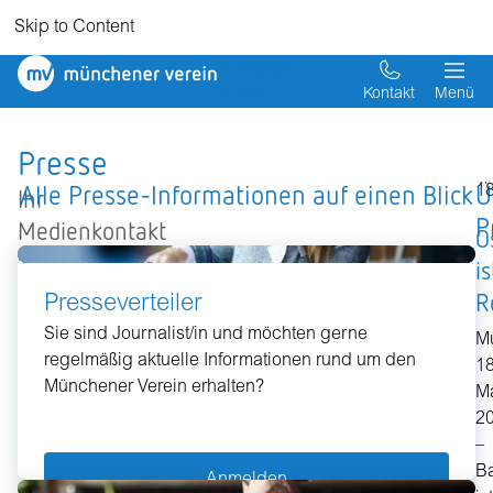
Skip to Content
Münchener
Verein
Kontakt
Menü
Presse
Alle Presse-Informationen auf einen Blick
Ü
18
Ihr
P
Medienkontakt
O
zu
is
uns:
R
Presseverteiler
Sie sind Journalist/in und möchten gerne
M
regelmäßig aktuelle Informationen rund um den
E-
18
Münchener Verein erhalten?
Mail
M
2
–
B
Anmelden