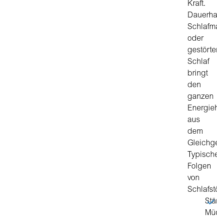
Kraft.
Dauerha
Schlafm
oder
gestörte
Schlaf
bringt
den
ganzen
Energie
aus
dem
Gleichg
Typisch
Folgen
von
Schlafst
Stä
Müd