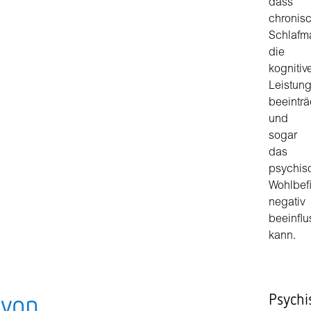
dass
chronis
Schlafm
die
kognitiv
Leistung
beeinträ
und
sogar
das
psychis
Wohlbef
negativ
beeinfl
kann.
 von
Psychi