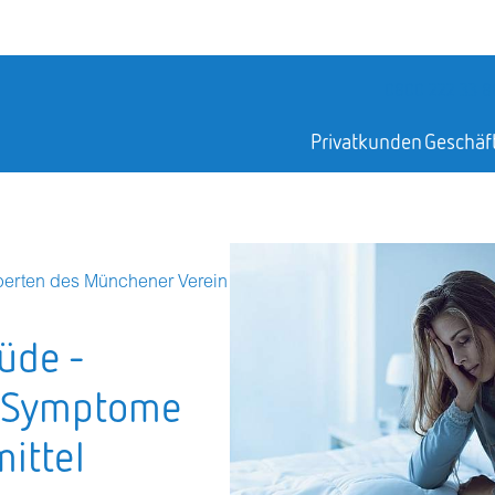
0800 222 33 8
Privatkunden
Geschäf
erten des Münchener Verein
üde -
, Symptome
ittel