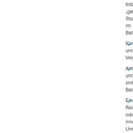
trot
„g
St
im
Bet
Kon
un
Ver
Ant
un
sin
Bel
Emo
Rei
ode
inn
Un