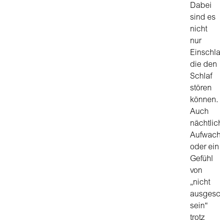
Dabei
sind es
nicht
nur
Einschl
die den
Schlaf
stören
können.
Auch
nächtlic
Aufwac
oder ein
Gefühl
von
„nicht
ausgesc
sein“
trotz