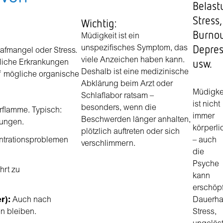
Belast
Stress,
Wichtig:
Burnou
Müdigkeit ist ein
Depres
unspezifisches Symptom, das
lafmangel oder Stress.
viele Anzeichen haben kann.
usw.
rliche Erkrankungen
Deshalb ist eine medizinische
uf mögliche organische
Abklärung beim Arzt oder
Müdigke
Schlaflabor ratsam –
ist nicht
besonders, wenn die
rflamme. Typisch:
immer
Beschwerden länger anhalten,
mungen.
körperli
plötzlich auftreten oder sich
ntrationsproblemen
– auch
verschlimmern.
die
Psyche
hrt zu
kann
erschöp
r):
Auch nach
Dauerha
n bleiben.
Stress,