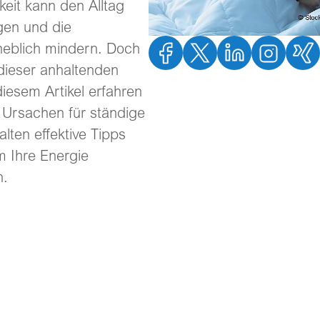
eit kann den Alltag
igen und die
heblich mindern. Doch
 dieser anhaltenden
iesem Artikel erfahren
n Ursachen für ständige
lten effektive Tipps
m Ihre Energie
n.