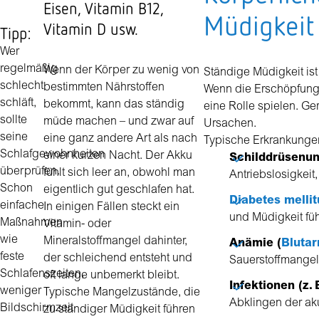
Eisen, Vitamin B12,
Müdigkei
Vitamin D usw.
Tipp:
Wer
regelmäßig
Wenn der Körper zu wenig von
Ständige Müdigkeit ist
schlecht
bestimmten Nährstoffen
Wenn die Erschöpfung 
schläft,
bekommt, kann das ständig
eine Rolle spielen. Ge
sollte
müde machen – und zwar auf
Ursachen.
seine
eine ganz andere Art als nach
Typische Erkrankungen
Schlafgewohnheiten
einer kurzen Nacht. Der Akku
Schilddrüsenun
überprüfen.
fühlt sich leer an, obwohl man
Antriebslosigkei
Schon
eigentlich gut geschlafen hat.
Diabetes mellit
einfache
In einigen Fällen steckt ein
und Müdigkeit füh
Maßnahmen
Vitamin- oder
wie
Mineralstoffmangel dahinter,
Anämie (
Bluta
feste
der schleichend entsteht und
Sauerstoffmangel
Schlafenszeiten,
oft lange unbemerkt bleibt.
Infektionen (z.
weniger
Typische Mangelzustände, die
Abklingen der ak
Bildschirmzeit
zu ständiger Müdigkeit führen