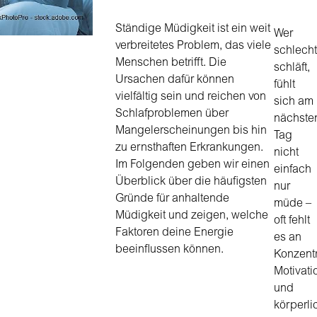
um
zum
Ständige Müdigkeit ist ein weit
Wer
ausgewählten
verbreitetes Problem, das viele
schlecht
Suchergebnis
Menschen betrifft. Die
schläft,
zu
Ursachen dafür können
fühlt
gelangen.
vielfältig sein und reichen von
sich am
Benutzer
Schlafproblemen über
nächste
von
Mangelerscheinungen bis hin
Tag
Touchgeräten
zu ernsthaften Erkrankungen.
nicht
können
Im Folgenden geben wir einen
einfach
Touch-
Überblick über die häufigsten
nur
und
Gründe für anhaltende
müde –
Streichgesten
Müdigkeit und zeigen, welche
oft fehlt
verwenden.
Faktoren deine Energie
es an
beeinflussen können.
Konzentr
Motivati
und
körperli