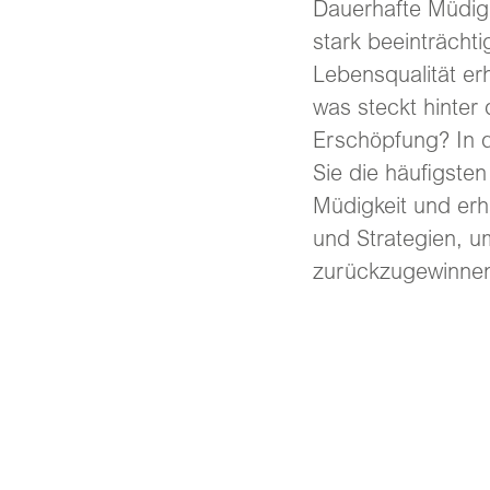
Dauerhafte Müdigk
stark beeinträcht
Lebensqualität er
was steckt hinter
Erschöpfung? In d
Sie die häufigste
Müdigkeit und erha
und Strategien, u
zurückzugewinne