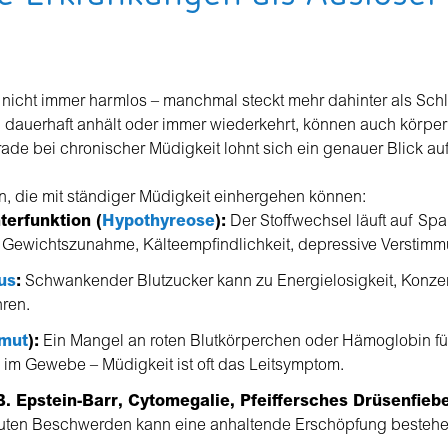
t
 nicht immer harmlos – manchmal steckt mehr dahinter als Sch
dauerhaft anhält oder immer wiederkehrt, können auch körpe
rade bei chronischer Müdigkeit lohnt sich ein genauer Blick a
, die mit ständiger Müdigkeit einhergehen können:
terfunktion (
Hypothyreose
):
Der Stoffwechsel läuft auf Spa
t, Gewichtszunahme, Kälteempfindlichkeit, depressive Verstim
us
:
Schwankender Blutzucker kann zu Energielosigkeit, Konze
ren.
rmut
):
Ein Mangel an roten Blutkörperchen oder Hämoglobin fü
 im Gewebe – Müdigkeit ist oft das Leitsymptom.
 B. Epstein-Barr, Cytomegalie, Pfeiffersches Drüsenfiebe
uten Beschwerden kann eine anhaltende Erschöpfung bestehe