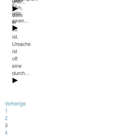
dafür
und…
Er
sein,
gibt
dass
einen…
er
tot
ist.
Ursache
ist
oft
eine
durch…
Vorherige
1
2
3
4