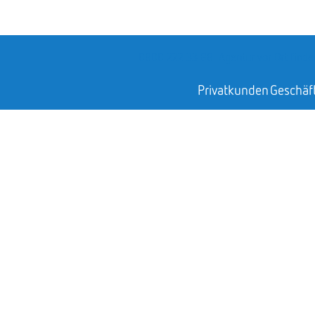
0800 222 33 88
Agentur vor Ort finde
Privatkunden
Geschäf