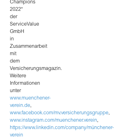
Champions
2022“
der
ServiceValue
GmbH
in
Zusammenarbeit
mit
dem
Versicherungsmagazin.
Weitere
Informationen
unter
www.muenchener-
verein.de
,
www.facebook.com/mv.versicherungsgruppe
,
www.instagram.com/muenchener.verein
,
https://www.linkedin.com/company/münchener-
verein