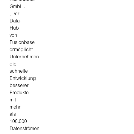
GmbH.
„Der
Data-
Hub
von
Fusionbase
ermöglicht
Unternehmen
die
schnelle
Entwicklung
besserer
Produkte
mit
mehr
als
100.000
Datenströmen