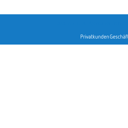
0800 222 33 88
Agentur vor Ort finde
Privatkunden
Geschäf