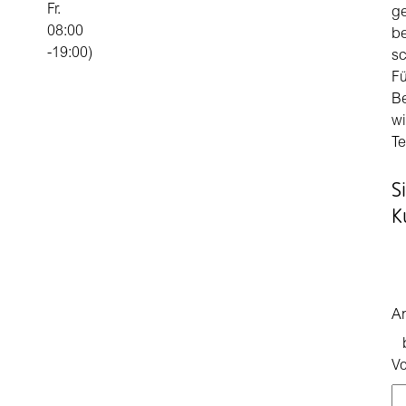
Fr.
ge
08:00
be
-19:00)
sc
Fü
Be
wi
Te
S
K
A
V