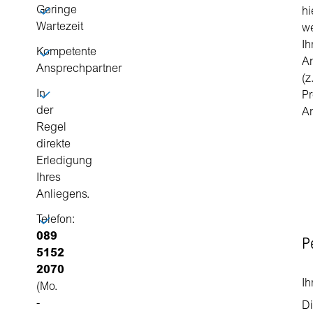
Geringe
hi
Wartezeit
we
Ih
Kompetente
A
Ansprechpartner
(z
In
Pr
der
An
Regel
direkte
Erledigung
Ihres
Anliegens.
Telefon:
089
P
5152
2070
Ih
(Mo.
-
Di