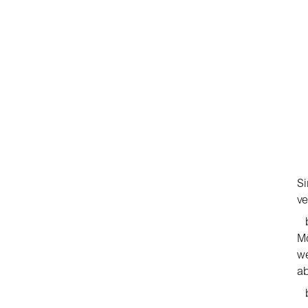
Si
ve
M
we
a