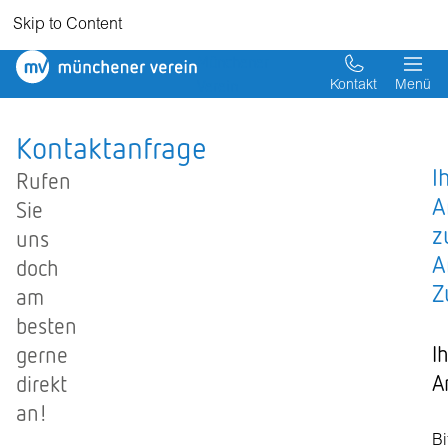
Skip to Content
Münchener
Verein
Kontakt
Menü
Kontaktanfrage
I
Rufen
A
Sie
z
uns
A
doch
Z
am
besten
I
gerne
A
direkt
an!
Bi