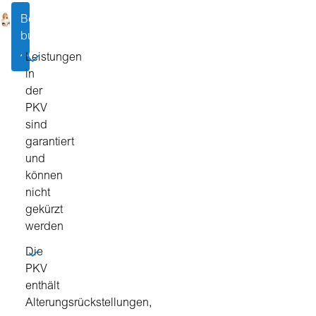
an:
Beratung
Zur
buchen
Anmeldung
Leistungen
in
der
PKV
sind
garantiert
und
können
nicht
gekürzt
werden
Die
PKV
enthält
Alterungsrückstellungen,