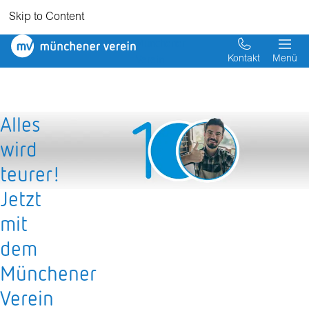
Skip to Content
Münchener
Verein
Kontakt
Menü
Alles
wird
teurer!
Jetzt
mit
dem
Münchener
Verein