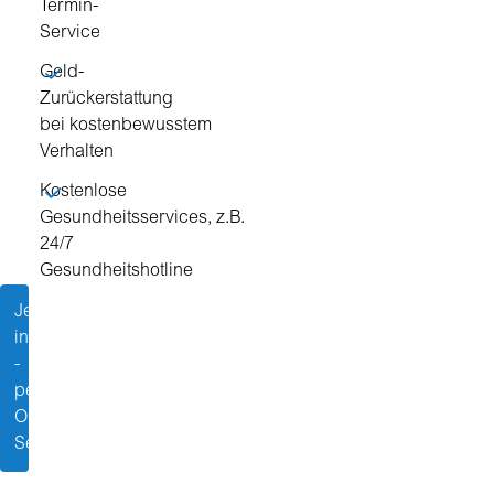
Termin-
Service
Geld-
Zurückerstattung
bei kostenbewusstem
Verhalten
Kostenlose
Gesundheitsservices, z.B.
24/7
Gesundheitshotline
Jetzt
informieren
-
per
Online-
Seminar