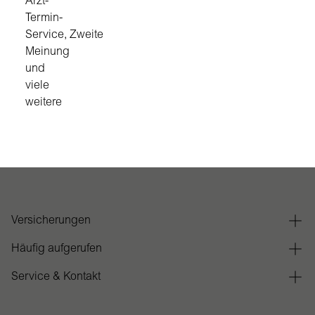
Arzt-
Termin-
Service, Zweite
Meinung
und
viele
weitere
Versicherungen
Häufig aufgerufen
Service & Kontakt