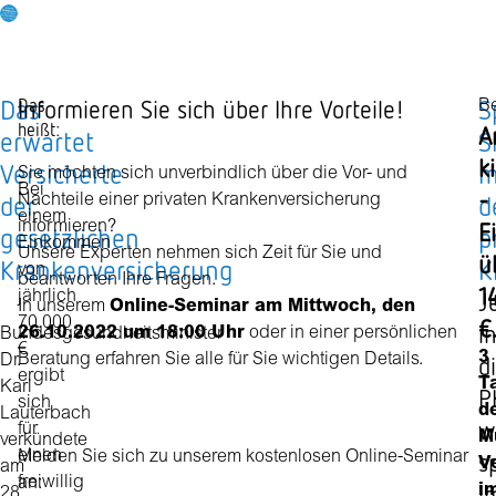
Das
S
Das
Informieren Sie sich über Ihre Vorteile!
Be
heißt:
A
erwartet
S
k
Versicherte
m
Sie möchten sich unverbindlich über die Vor- und
Bei
-
der
d
Nachteile einer privaten Krankenversicherung
einem
E
informieren?
gesetzlichen
p
Einkommen
Unsere Experten nehmen sich Zeit für Sie und
ü
Krankenversicherung
K
von
beantworten Ihre Fragen.
1
J
jährlich
In unserem
Online-Seminar am Mittwoch, den
€
70.000
i
26.10.2022 um 18:00 Uhr
oder in einer persönlichen
Bundesgesundheitsminister
€
3
Beratung erfahren Sie alle für Sie wichtigen Details.
d
Dr.
ergibt
Ta
Karl
P
sich
d
Lauterbach
w
für
M
verkündete
einen
s
Melden Sie sich zu unserem kostenlosen Online-Seminar
V
am
freiwillig
an:
i
i
28.