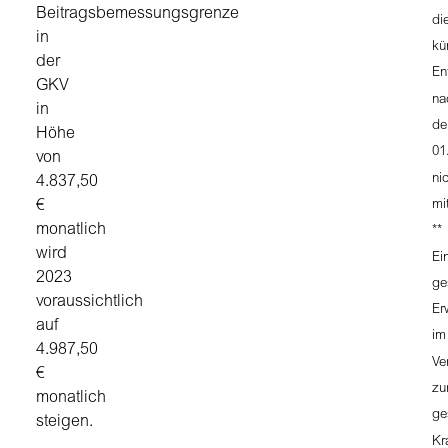
Beitragsbemessungsgrenze
di
in
kü
der
En
GKV
na
in
d
Höhe
01
von
ni
4.837,50
mi
€
monatlich
**
wird
Ei
2023
ge
voraussichtlich
Er
auf
im
4.987,50
Ve
€
zu
monatlich
ge
steigen.
Kr