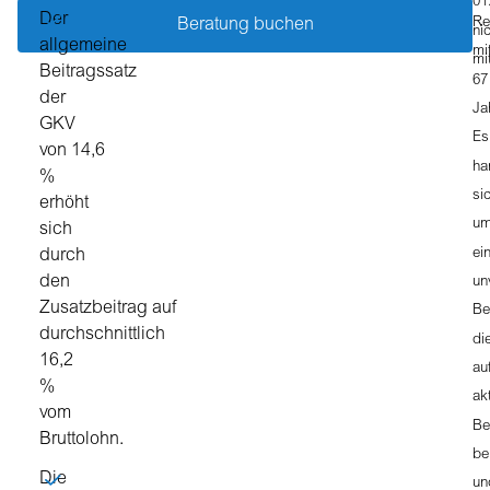
01
Der
Re
Beratung buchen
ni
allgemeine
mi
mi
Beitragssatz
67
der
Ja
GKV
Es
von 14,6
ha
%
si
erhöht
u
sich
ei
durch
den
un
Zusatzbeitrag auf
Be
durchschnittlich
di
16,2
au
%
ak
vom
Be
Bruttolohn.
be
Die
un