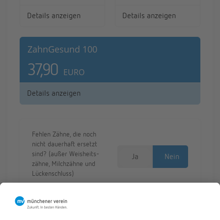
De­tails an­zei­gen
De­tails an­zei­gen
Zahn­Ge­sund 100
37,90
EURO
De­tails an­zei­gen
Re­
ren­
Feh­len Zähne, die noch
der
nicht dau­er­haft er­setzt
sind? (außer Weis­heits­
Ja
Nein
zäh­ne, Milch­zäh­ne und
Lü­cken­schluss)