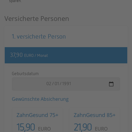
spa­ren.
Versicherte Personen
1. ver­si­cher­te Per­son
37,90
EURO / Monat
Ge­burts­da­tum
Ge­wünsch­te Ab­si­che­rung
Zahn­Ge­sund 75+
Zahn­Ge­sund 85+
15,90
21,90
EURO
EURO