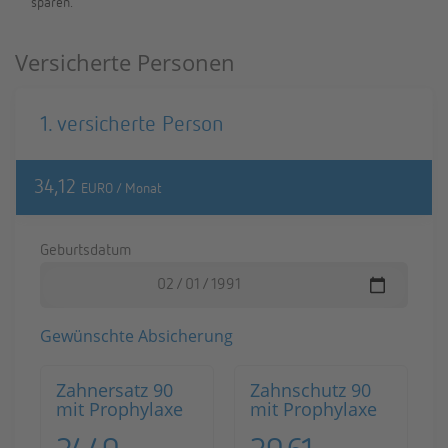
spa­ren.
Versicherte Personen
1. ver­si­cher­te Per­son
34,12
EURO / Monat
Ge­burts­da­tum
Ge­wünsch­te Ab­si­che­rung
Zahn­ersatz 90
Zahn­schutz 90
mit Pro­phy­la­xe
mit Pro­phy­la­xe