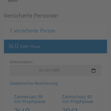
spa­ren.
Versicherte Personen
1. ver­si­cher­te Per­son
34,12
EURO / Monat
Ge­burts­da­tum
Ge­wünsch­te Ab­si­che­rung
Zahn­ersatz 90
Zahn­schutz 90
mit Pro­phy­la­xe
mit Pro­phy­la­xe