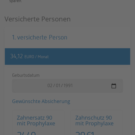
spa­ren.
Versicherte Personen
1. ver­si­cher­te Per­son
34,12
EURO / Monat
Ge­burts­da­tum
Ge­wünsch­te Ab­si­che­rung
Zahn­ersatz 90
Zahn­schutz 90
mit Pro­phy­la­xe
mit Pro­phy­la­xe