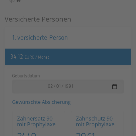
spa­ren.
Versicherte Personen
1. ver­si­cher­te Per­son
34,12
EURO / Monat
Ge­burts­da­tum
Ge­wünsch­te Ab­si­che­rung
Zahn­ersatz 90
Zahn­schutz 90
mit Pro­phy­la­xe
mit Pro­phy­la­xe