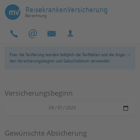
Rei­se­kran­ken­Ver­si­che­rung
Be­rech­nung
×
Fuer die Ta­ri­fie­rung wer­den le­dig­lich die Ta­rif­da­ten und die An­ga­
ben Ver­si­che­rungs­be­ginn und Ge­burts­da­tum ver­wen­det.
Versicherungsbeginn
Gewünschte Absicherung