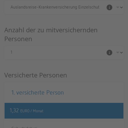
info
Anzahl der zu mitversichernden
Personen
info
Versicherte Personen
1. ver­si­cher­te Per­son
1,32
EURO / Monat